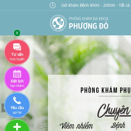
Giờ Khám Bệnh 8h00 - 20h00 - Tất cả 
Χ
Tư vấn
trực tuyến
Đặt lịch
hẹn khám
Yêu cầu
gọi lại