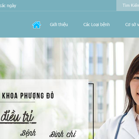
các ngày
Giới thiệu
Các Loại bệnh
Cơ sở v