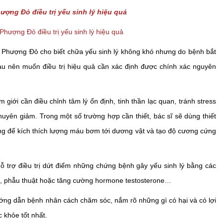
hượng Đỏ điều trị yếu sinh lý hiệu quả
ượng Đỏ cho biết chữa yếu sinh lý không khó nhưng do bệnh bắt
u nên muốn điều trị hiệu quả cần xác định được chính xác nguyên
 giới cần điều chỉnh tâm lý ổn định, tinh thần lạc quan, tránh stress
 thuyên giảm. Trong một số trường hợp cần thiết, bác sĩ sẽ dùng thiết
g để kích thích lượng máu bơm tới dương vật và tạo độ cương cứng
ỗ trợ điều trị dứt điểm những chứng bệnh gây yếu sinh lý bằng các
, phẫu thuật hoặc tăng cường hormone testosterone…
ng dẫn bệnh nhân cách chăm sóc, nắm rõ những gì có hại và có lợi
 khỏe tốt nhất.