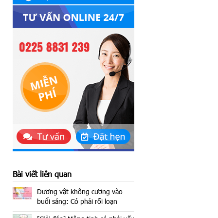
Bệnh trĩ nội
Bệnh tuyến tiền liệt
Bệnh trĩ ngoại
Thẩm mỹ dương vật
Trĩ hỗn hợp
Viêm nhiễm nam khoa
Apxe hậu môn
Viêm đường tiết niệu
Polyp hậu môn
Rối loạn xuất tinh
Rò hậu môn
Viêm bao quy đầu
Nứt kẽ hậu môn
Cắt bao quy đầu
Địa Chỉ Khám Bệnh
Bài viết liên quan
Dương vật không cương vào
buổi sáng: Có phải rối loạn
cương dương?