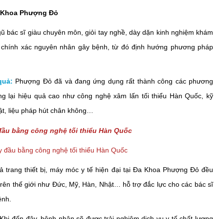
Đa Khoa Phượng Đỏ
gũ bác sĩ giàu chuyên môn, giỏi tay nghề, dày dặn kinh nghiệm khám
chính xác nguyên nhân gây bệnh, từ đó định hướng phương pháp
quả:
Phượng Đỏ đã và đang ứng dụng rất thành công các phương
mang lại hiệu quả cao như công nghệ xâm lấn tối thiểu Hàn Quốc, kỹ
ật, liệu pháp hút chân không…
y đầu bằng công nghệ tối thiểu Hàn Quốc
ả trang thiết bị, máy móc y tế hiện đại tại Đa Khoa Phượng Đỏ đều
trên thế giới như Đức, Mỹ, Hàn, Nhật… hỗ trợ đắc lực cho các bác sĩ
ệnh.
Khi đến đây, bệnh nhân sẽ được trải nghiệm dịch vụ y tế chất lượng