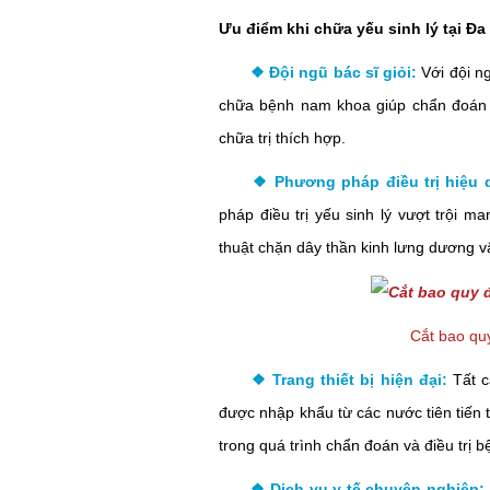
Ưu điểm khi chữa yếu sinh lý tại 
❖ Đội ngũ bác sĩ giỏi:
Với đội n
chữa bệnh nam khoa giúp chẩn đoán 
chữa trị thích hợp.
❖ Phương pháp điều trị hiệu 
pháp điều trị yếu sinh lý vượt trội 
thuật chặn dây thần kinh lưng dương v
Cắt bao qu
❖ Trang thiết bị hiện đại:
Tất c
được nhập khẩu từ các nước tiên tiến 
trong quá trình chẩn đoán và điều trị b
❖ Dịch vụ y tế chuyên nghiệp: