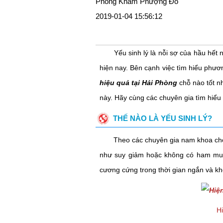
Phòng Khám Phượng Đỏ
2019-01-04 15:56:12
Yếu sinh lý là nỗi sợ của hầu hết n
hiện nay. Bên cạnh việc tìm hiểu phươn
hiệu quả tại Hải Phòng
chỗ nào tốt nh
này. Hãy cùng các chuyên gia tìm hiểu 
THẾ NÀO LÀ YẾU SINH LÝ?
Theo các chuyên gia nam khoa cho biết
như suy giảm hoặc không có ham muố
cương cứng trong thời gian ngắn và k
Hi