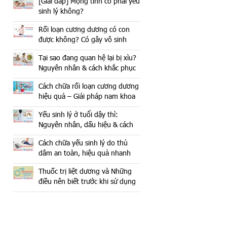
[Giải đáp] Mộng tinh có phải yếu
sinh lý không?
Rối loạn cương dương có con
được không? Có gây vô sinh
không?
Tại sao đang quan hệ lại bị xìu?
Nguyên nhân & cách khắc phục
hiệu quả
Cách chữa rối loạn cương dương
hiệu quả – Giải pháp nam khoa
an toàn
Yếu sinh lý ở tuổi dậy thì:
Nguyên nhân, dấu hiệu & cách
cải thiện an toàn
Cách chữa yếu sinh lý do thủ
dâm an toàn, hiệu quả nhanh
chóng
Thuốc trị liệt dương và Những
điều nên biết trước khi sử dụng