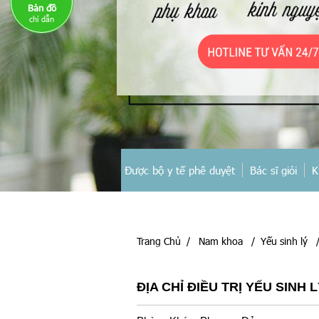
Bản đồ
chỉ dẫn
Được bộ y tế phê duyệt
Bác sĩ giỏi
K
Trang Chủ
/
Nam khoa
/
Yếu sinh lý
ĐỊA CHỈ ĐIỀU TRỊ YẾU SINH