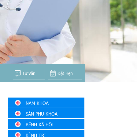
Tư Vấn
Đặt Hẹn
NAM KHOA
SẢN PHỤ KHOA
Bao Quy Đầu
BỆNH XÃ HỘI
Bệnh lý tinh hoàn
BỆNH TRĨ
Yếu sinh lý