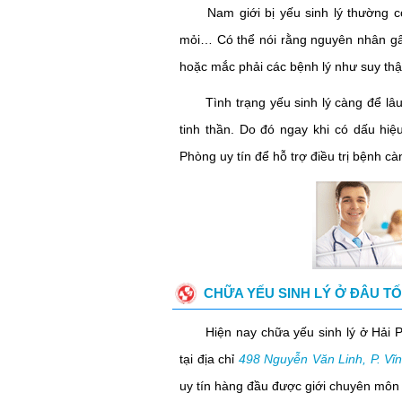
Nam giới bị yếu sinh lý thường có 
mỏi… Có thể nói rằng nguyên nhân gây 
hoặc mắc phải các bệnh lý như suy thận
Tình trạng yếu sinh lý càng để lâu 
tinh thần. Do đó ngay khi có dấu hiệ
Phòng uy tín để hỗ trợ điều trị bệnh c
CHỮA YẾU SINH LÝ Ở ĐÂU TỐ
Hiện nay chữa yếu sinh lý ở Hải Ph
tại địa chỉ
498 Nguyễn Văn Linh, P. Vĩ
uy tín hàng đầu được giới chuyên môn 