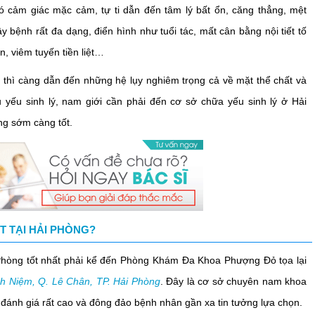
cảm giác mặc cảm, tự ti dẫn đến tâm lý bất ổn, căng thẳng, mệt
bệnh rất đa dạng, điển hình như tuổi tác, mất cân bằng nội tiết tố
, viêm tuyến tiền liệt…
thì càng dẫn đến những hệ lụy nghiêm trọng cả về mặt thể chất và
u yếu sinh lý, nam giới cần phải đến cơ sở chữa yếu sinh lý ở Hải
àng sớm càng tốt.
T TẠI HẢI PHÒNG?
òng tốt nhất phải kể đến Phòng Khám Đa Khoa Phượng Đỏ tọa lại
nh Niệm, Q. Lê Chân, TP. Hải Phòng
. Đây là cơ sở chuyên nam khoa
đánh giá rất cao và đông đảo bệnh nhân gần xa tin tưởng lựa chọn.