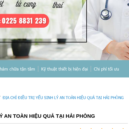
hám chữa tận tâm
Kỹ thuật thiết bị hiện đại
Chi phí tối ưu
/
ĐỊA CHỈ ĐIỀU TRỊ YẾU SINH LÝ AN TOÀN HIỆU QUẢ TẠI HẢI PHÒNG
 LÝ AN TOÀN HIỆU QUẢ TẠI HẢI PHÒNG