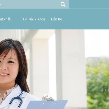
ật chất
Tin Tức Y Khoa
Liên hệ