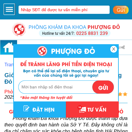
GIỚI THIỆU
CƠ SỞ VẬT CHẤT
LIÊN HỆ
Trang Chủ
Giới Thiệu Phòng Khám Đa Khoa Phượng
Đỏ Tại Hải Phòng
Phòng Khám Phượng Đỏ
2025-12-26 14:51:24
GIỚI THIỆU PHÒNG KHÁM ĐA KHOA PHƯỢNG ĐỎ
Phòng khám Đa khoa Phượng Đỏ được thành lập dựa
theo quyết định ban hành của Sở Y Tế. Đây không chỉ là
địa chỉ chăm sóc sức khỏe cho bệnh nhân tỉnh Hải Phòng