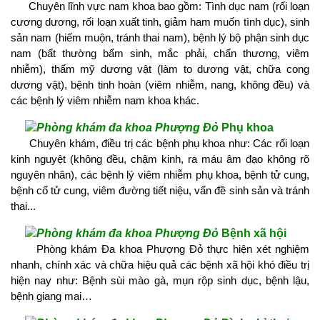
Chuyên lĩnh vực nam khoa bao gồm: Tình dục nam (rối loạn
cương dương, rối loạn xuất tinh, giảm ham muốn tình dục), sinh
sản nam (hiếm muộn, tránh thai nam), bệnh lý bộ phận sinh dục
nam (bất thường bẩm sinh, mắc phải, chấn thương, viêm
nhiễm), thẩm mỹ dương vật (làm to dương vật, chữa cong
dương vật), bệnh tinh hoàn (viêm nhiễm, nang, không đều) và
các bệnh lý viêm nhiễm nam khoa khác.
Phụ khoa
Chuyên khám, điều trị các bệnh phụ khoa như: Các rối loạn
kinh nguyệt (không đều, chậm kinh, ra máu âm đạo không rõ
nguyên nhân), các bệnh lý viêm nhiễm phụ khoa, bệnh tử cung,
bệnh cổ tử cung, viêm đường tiết niệu, vấn đề sinh sản và tránh
thai...
Bệnh xã hội
Phòng khám Đa khoa Phượng Đỏ thực hiện xét nghiệm
nhanh, chính xác và chữa hiệu quả các bệnh xã hội khó điều trị
hiện nay như: Bệnh sùi mào gà, mụn rộp sinh dục, bệnh lậu,
bệnh giang mai…