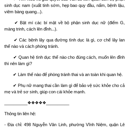
sinh dục nam (xuất tinh sớm, hẹp bao quy đầu, nấm, bệnh lậu,
viêm bàng quang...).
✔ Bật mí các bí mật về bộ phận sinh dục nữ (điểm G,
màng trinh, cách lên đỉnh...).
✔ Các bệnh lây qua đường tình dục là gì, cơ chế lây lan
thế nào và cách phòng tránh.
✔ Quan hệ tình dục thế nào cho đúng cách, muốn lên đỉnh
thì nên làm gì?
✔ Làm thế nào để phòng tránh thai và an toàn khi quan hệ.
✔ Phụ nữ mang thai cần làm gì để bảo vệ sức khỏe cho cả
mẹ và trẻ sơ sinh, giúp con cái khỏe mạnh.
__________❖❖❖❖❖__________
Thông tin liên hệ:
- Địa chỉ: 498 Nguyễn Văn Linh, phường Vĩnh Niệm, quận Lê