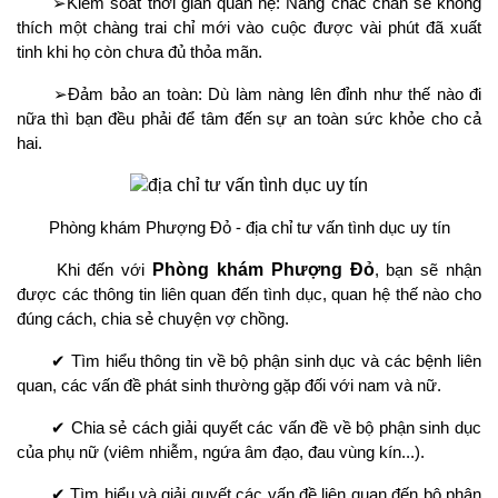
➢Kiểm soát thời gian quan hệ: Nàng chắc chắn sẽ không
thích một chàng trai chỉ mới vào cuộc được vài phút đã xuất
tinh khi họ còn chưa đủ thỏa mãn.
➢Đảm bảo an toàn: Dù làm nàng lên đỉnh như thế nào đi
nữa thì bạn đều phải để tâm đến sự an toàn sức khỏe cho cả
hai.
Phòng khám Phượng Đỏ - địa chỉ tư vấn tình dục uy tín
Khi đến với
Phòng khám Phượng Đỏ
, bạn sẽ nhận
được các thông tin liên quan đến tình dục, quan hệ thế nào cho
đúng cách, chia sẻ chuyện vợ chồng.
✔ Tìm hiểu thông tin về bộ phận sinh dục và các bệnh liên
quan, các vấn đề phát sinh thường gặp đối với nam và nữ.
✔ Chia sẻ cách giải quyết các vấn đề về bộ phận sinh dục
của phụ nữ (viêm nhiễm, ngứa âm đạo, đau vùng kín...).
✔ Tìm hiểu và giải quyết các vấn đề liên quan đến bộ phận