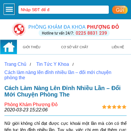
GIỚI THIỆU
CƠ SỞ VẬT CHẤT
LIÊN HỆ
Trang Chủ
Tin Tức Y Khoa
/
/
Cách làm nàng lên đỉnh nhiều lần – đổi mới chuyện
phòng the
Cách Làm Nàng Lên Đỉnh Nhiều Lần – Đổi
Mới Chuyện Phòng The
Phòng Khám Phượng Đỏ
2020-03-23 15:22:06
Nữ giới không chỉ đạt được cực khoái một lần mà còn có thể
tiếp tục lên đỉnh nhiều lần. Tuy vậy, việc chị em đạt thêm cực