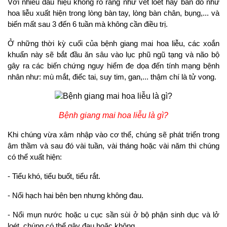
Với nhiều dấu hiệu không rõ ràng như vết loét hay ban đỏ như
hoa liễu xuất hiện trong lòng bàn tay, lòng bàn chân, bụng,... và
biến mất sau 3 đến 6 tuần mà không cần điều trị.
Ở những thời kỳ cuối của bệnh giang mai hoa liễu, các xoắn
khuẩn này sẽ bắt đầu ăn sâu vào lục phũ ngũ tạng và não bộ
gây ra các biến chứng nguy hiểm đe dọa đến tính mạng bệnh
nhân như: mù mắt, điếc tai, suy tim, gan,... thậm chí là tử vong.
Bệnh giang mai hoa liễu là gì?
Khi chúng vừa xâm nhập vào cơ thể, chúng sẽ phát triển trong
âm thầm và sau đó vài tuần, vài tháng hoặc vài năm thì chúng
có thể xuất hiện:
- Tiểu khó, tiểu buốt, tiểu rắt.
- Nổi hạch hai bên bẹn nhưng không đau.
- Nổi mụn nước hoặc u cục sần sùi ở bộ phận sinh dục và lở
loét, chúng có thể gây đau hoặc không.