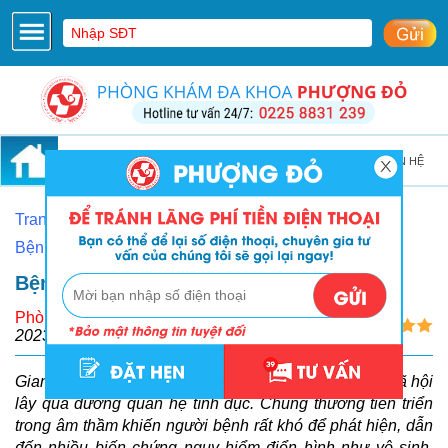
GIỚI THIỆU
CƠ SỞ VẬT CHẤT
LIÊN HỆ
Trang Chủ
Bệnh xã hội
Bệnh giang mai
/
/
/
Bệnh giang mai hoa liễu là gì?
Bệnh Giang Mai Hoa Liễu Là Gì?
Phòng Khám Phượng Đỏ
2023-07-05 10:31:25
Giang mai hoa liễu là tên gọi khác của một căn bệnh xã hội
lây qua đường quan hệ tình dục. Chúng thường tiến triển
trong âm thầm khiến người bệnh rất khó để phát hiện, dẫn
đến nhiều biến chứng nguy hiểm điển hình như vô sinh,