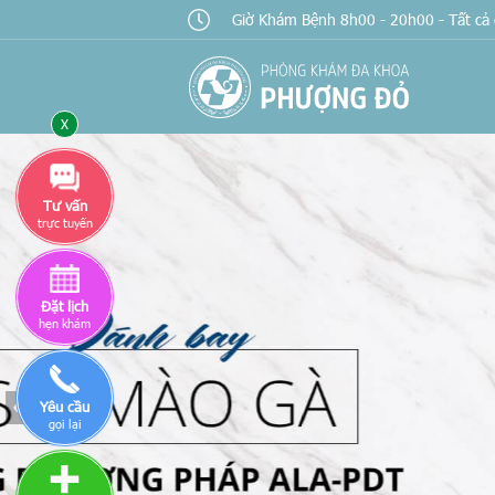
Giờ Khám Bệnh 8h00 - 20h00 - Tất cả 
Χ
Tư vấn
trực tuyến
Đặt lịch
hẹn khám
Yêu cầu
gọi lại