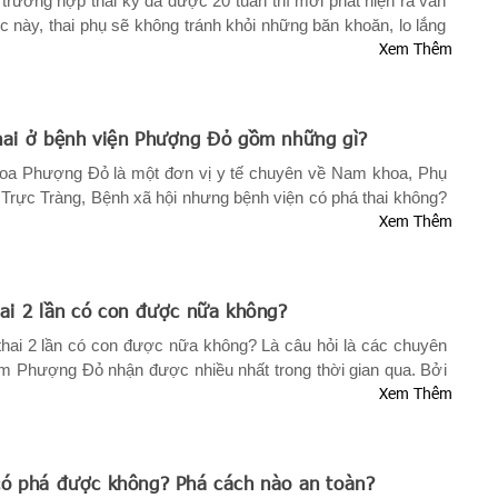
u trường hợp thai kỳ đã được 20 tuần thì mới phát hiện ra vấn
́c này, thai phụ sẽ không tránh khỏi những băn khoăn, lo lắng
Xem Thêm
ịnh phá bỏ thai. Nhưng liệu thai 20 tuần có bỏ được không?
giải đáp trong bài viết sau đây.
ai ở bệnh viện Phượng Đỏ gồm những gì?
oa Phượng Đỏ là một đơn vị y tế chuyên về Nam khoa, Phụ
rực Tràng, Bệnh xã hội nhưng bệnh viện có phá thai không?
Xem Thêm
ở bệnh viện này gồm những gì? Mời bạn tham khảo vài viết
hêm thông tin cụ thể.
hai 2 lần có con được nữa không?
i 2 lần có con được nữa không? Là câu hỏi là các chuyên
ám Phượng Đỏ nhận được nhiều nhất trong thời gian qua. Bởi
Xem Thêm
t của nhiều cặp đôi trẻ mà nhiều chị em đã tiến hành phá thai
n. Do đó, mời quý bạn đọc cùng tham khảo nội dung sau nhé.
ó phá được không? Phá cách nào an toàn?