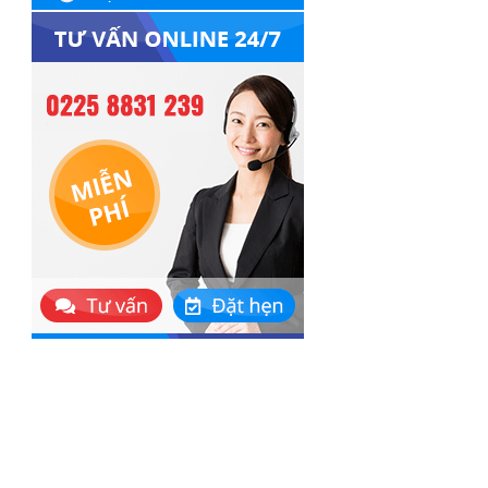
Bệnh trĩ nội
Bệnh tuyến tiền liệt
Bệnh trĩ ngoại
Thẩm mỹ dương vật
Trĩ hỗn hợp
Viêm nhiễm nam khoa
Apxe hậu môn
Viêm đường tiết niệu
Polyp hậu môn
Rối loạn xuất tinh
Rò hậu môn
Viêm bao quy đầu
Nứt kẽ hậu môn
Cắt bao quy đầu
Địa Chỉ Khám Bệnh