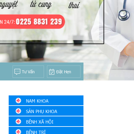
Tư Vấn
Đặt Hẹn
NAM KHOA
SẢN PHỤ KHOA
Bao Quy Đầu
BỆNH XÃ HỘI
Bệnh lý tinh hoàn
BỆNH TRĨ
Yếu sinh lý