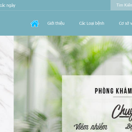
các ngày
Giới thiệu
Các Loại bệnh
Cơ sở v