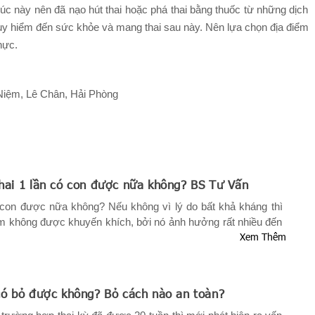
úc này nên đã nạo hút thai hoặc phá thai bằng thuốc từ những dịch
uy hiểm đến sức khỏe và mang thai sau này. Nên lựa chọn địa điểm
hực.
Niệm, Lê Chân, Hải Phòng
thai 1 lần có con được nữa không? BS Tư Vấn
́ con được nữa không? Nếu không vì lý do bất khả kháng thì
làm không được khuyến khích, bởi nó ảnh hưởng rất nhiều đến
Xem Thêm
, thậm chí cả tính mạng của người phụ nữ. Để làm sáng tỏ
ời bạn theo dõi ngay bài viết dưới đây.
ó bỏ được không? Bỏ cách nào an toàn?