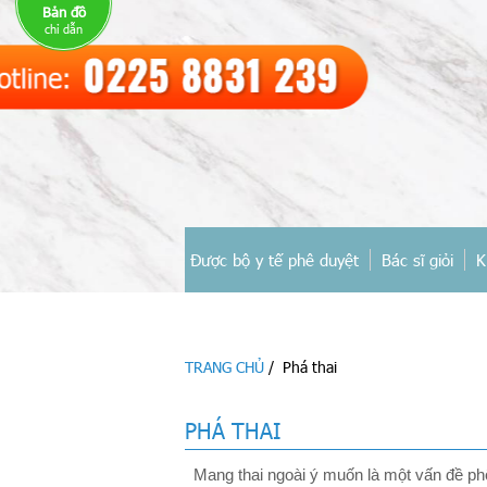
Bản đồ
chỉ dẫn
Được bộ y tế phê duyệt
Bác sĩ giỏi
K
TRANG CHỦ
/
Phá thai
PHÁ THAI
Mang thai ngoài ý muốn là một vấn đề phổ