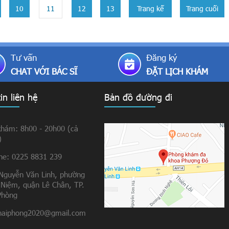
10
11
12
13
Trang kế
Trang cuối
Tư vấn
Đăng ký
CHAT VỚI BÁC SĨ
ĐẶT LỊCH KHÁM
in liên hệ
Bản đồ đường đi
khám: 8h00 - 20h00 (cả
)
ine: 0225 8831 239
Nguyễn Văn Linh, phường
 Niệm, quận Lê Chân, TP.
Phòng
aiphong2020@gmail.com