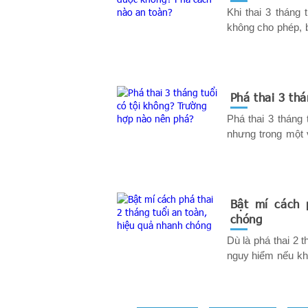
​Khi thai 3 tháng t
không cho phép, bu
tâm nhất lúc này 
đề này, mời mẹ t
Phá thai 3 thá
Phá thai 3 tháng 
nhưng trong một va
hơn về vấn đề nà
Bật mí cách
chóng
Dù là phá thai 2 t
nguy hiểm nếu kh
quy trình. Sau đây 
mời các chị em cù