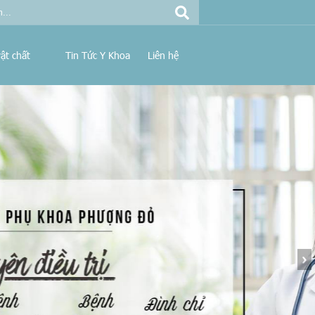
ật chất
Tin Tức Y Khoa
Liên hệ