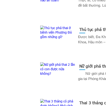
Thực tế, có nhiề
đề bất thường. Lu
khi đưa ra quyết đ
Hãy cùng tìm lời 
Thủ tục phá th
Được biết, Đa Kh
Khoa, Hậu môn – T
Thủ tục phá thai 
dưới đây để có t
Nữ giới phá t
Nữ giới phá tha
gia tại Phòng Kh
sự thiếu hiểu biế
không dưới một lầ
Thai 3 tháng c