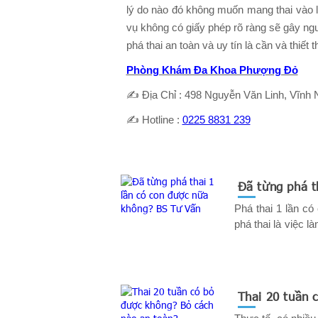
lý do nào đó không muốn mang thai vào l
vụ không có giấy phép rõ ràng sẽ gây ng
phá thai an toàn và uy tín là cần và thiết t
Phòng Khám Đa Khoa Phượng Đỏ
✍ Địa Chỉ : 498 Nguyễn Văn Linh, Vĩnh 
✍ Hotline :
0225 8831 239
Đã từng phá 
Phá thai 1 lần co
phá thai là việc 
sức khỏe sinh sản
hơn vấn đề này, m
Thai 20 tuần c