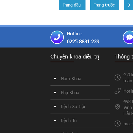
Trang đầu
Trang trước
9
Hotline
0225 8831 239
Chuyên khoa điều trị
Thông t
Giờ 
Nam Khoa
tuần
Hotl
Phụ Khoa
498 
Bệnh Xã Hội
Vĩnh
Hải 
Bệnh Trĩ
mcch