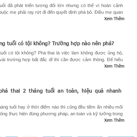
uổi đã phát triển tương đối lớn nhưng có thể vì hoàn cảnh
ộc mẹ phải ray rứt đi đến quyết định phá bỏ. Điều mẹ quan
Xem Thêm
có thể đó là thai 3 tháng có phá được không. Để hiểu rõ vấn
ham khảo bài viết sau đây.
ng tuổi có tội không? Trường hợp nào nên phá?
tuổi có tội không? Phá thai là việc làm không được ủng hộ,
̀i trường hợp bất đắc dĩ thì cần được cảm thông. Để hiểu
Xem Thêm
y, mời chị em cùng theo dõi bài viết sau đây.
 phá thai 2 tháng tuổi an toàn, hiệu quả nhanh
háng tuổi hay ở thời điểm nào thì cũng đều tiềm ẩn nhiều mối
ông thực hiện đúng phương pháp, an toàn và kỹ lưỡng trong
Xem Thêm
là cách phá thai 2 tháng tuổi an toàn, hiệu quả nhanh chóng,
ng tìm hiểu trong bài viết dưới đây.