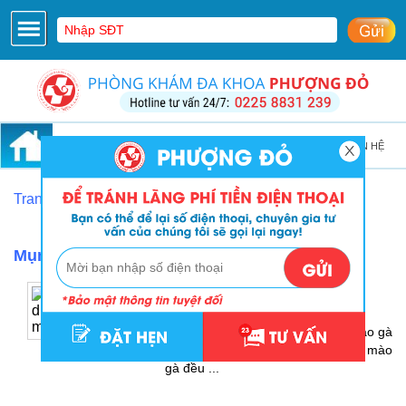
GIỚI THIỆU
CƠ SỞ VẬT CHẤT
LIÊN HỆ
Trang Chủ
Bệnh xã hội
Mụn rộp sinh dục
›
›
Mụn rộp sinh dục
Mụn rộp sinh dục có phải là sùi
mào gà không?
Mụn rộp sinh dục có phải là sùi mào gà
không? Mụn rộp sinh dục và sùi mào
gà đều ...