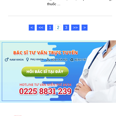
thuốc ...
<
<<
1
2
3
>>
>